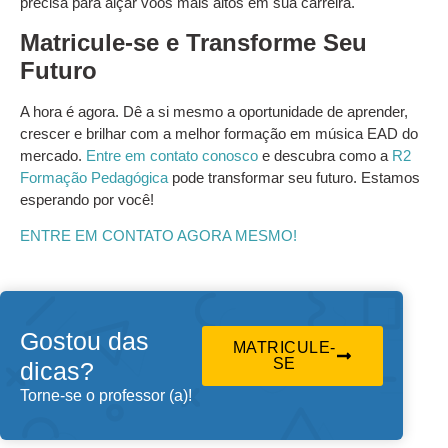
precisa para alçar voos mais altos em sua carreira.
Matricule-se e Transforme Seu
Futuro
A hora é agora. Dê a si mesmo a oportunidade de aprender,
crescer e brilhar com a melhor formação em música EAD do
mercado.
Entre em contato conosco
e descubra como a
R2
Formação Pedagógica
pode transformar seu futuro. Estamos
esperando por você!
ENTRE EM CONTATO AGORA MESMO!
Gostou das
MATRICULE-
SE
dicas?
Torne-se o professor (a)!