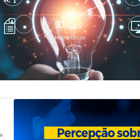
Dicas
Home
/
Dicas
ra