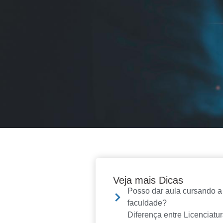
Veja mais Dicas
Posso dar aula cursando a
faculdade?
Diferença entre Licenciatu