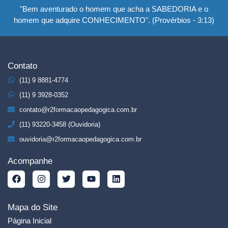
"Bem aventurado o homem que acha a SABEDORIA e o
homem que adquire CONHECIMENTO". (Provérbios - 3:13)
Contato
(11) 9 8881-4774
(11) 9 3928-0352
contato@r2formacaopedagogica.com.br
(11) 93220-3458 (Ouvidoria)
ouvidoria@r2formacaopedagogica.com.br
Acompanhe
Mapa do Site
Página Inicial