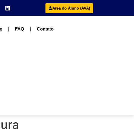
Área do Aluno (AVA)
g
FAQ
Contato
tura