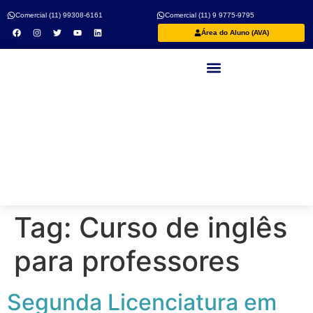
Comercial (11) 99308-6161
Comercial (11) 9 9775-9795
Área do Aluno (AVA)
Nossos Professores
Tag:
Curso de inglês
para professores
Segunda Licenciatura em