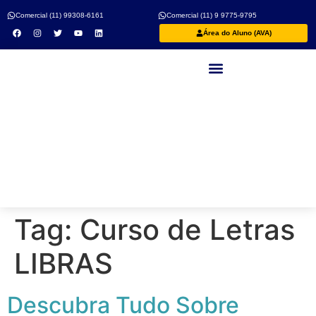
Comercial (11) 99308-6161
Comercial (11) 9 9775-9795
Área do Aluno (AVA)
Nossos Professores
Tag:
Curso de Letras
LIBRAS
Descubra Tudo Sobre