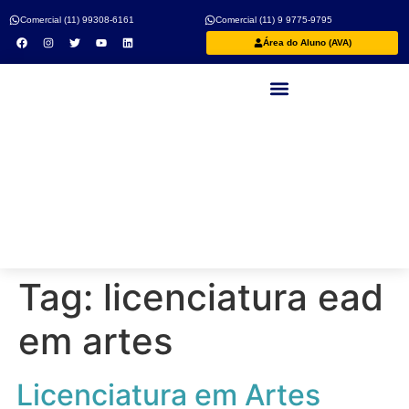
Comercial (11) 99308-6161
Comercial (11) 9 9775-9795
Área do Aluno (AVA)
Nossos Professores
Tag:
licenciatura ead
em artes
Licenciatura em Artes