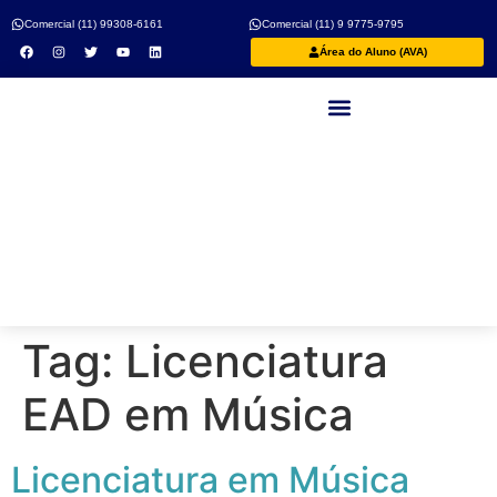
Comercial (11) 99308-6161
Comercial (11) 9 9775-9795
Área do Aluno (AVA)
Nossos Professores
Tag:
Licenciatura
EAD em Música
Licenciatura em Música