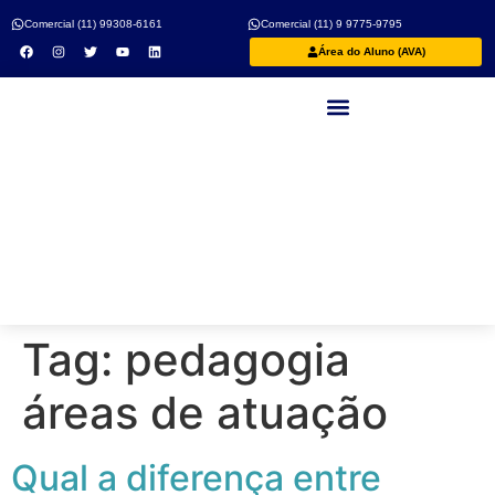
Comercial (11) 99308-6161
Comercial (11) 9 9775-9795
Área do Aluno (AVA)
Nossos Professores
Tag:
pedagogia
áreas de atuação
Qual a diferença entre