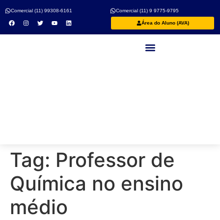
Comercial (11) 99308-6161
Comercial (11) 9 9775-9795
Área do Aluno (AVA)
Nossos Professores
Tag:
Professor de
Química no ensino
médio