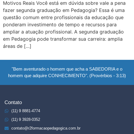
Motivos Reais Você está em dúvida sobre vale a pena
fazer segunda graduação em Pedagogia? Essa é uma
questão comum entre profissionais da educação que
ponderam investimento de tempo e recursos para
ampliar a atuação profissional. A segunda graduação
em Pedagogia pode transformar sua carreira: amplia
áreas de […]
"Bem aventurado o homem que acha a SABEDORIA e o
homem que adquire CONHECIMENTO". (Provérbios - 3:13)
Contato
(11) 9 8881-4774
(11) 9 3928-0352
contato@r2formacaopedagogica.com.br