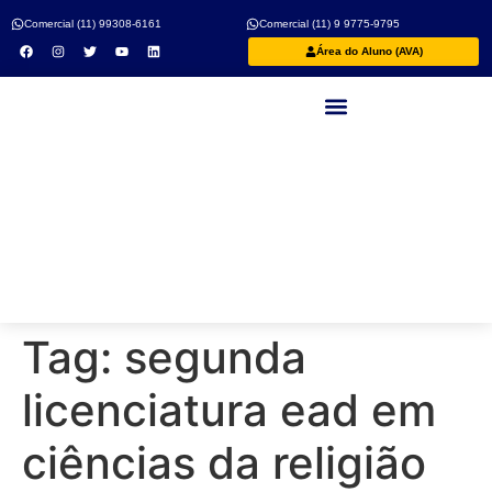
Comercial (11) 99308-6161
Comercial (11) 9 9775-9795
Área do Aluno (AVA)
Nossos Professores
Tag:
segunda
licenciatura ead em
ciências da religião