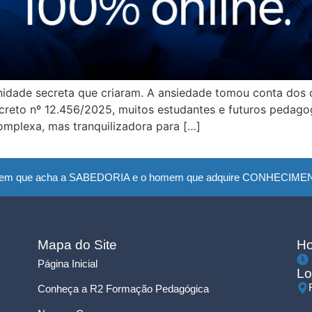
idade secreta que criaram. A ansiedade tomou conta dos 
Decreto nº 12.456/2025, muitos estudantes e futuros pedag
omplexa, mas tranquilizadora para […]
em que acha a SABEDORIA e o homem que adquire CONHECIMENTO
Mapa do Site
Ho
Página Inicial
Lo
Conheça a R2 Formação Pedagógica