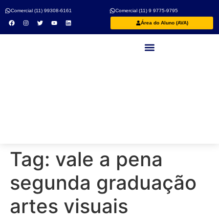
Comercial (11) 99308-6161
Comercial (11) 9 9775-9795
Área do Aluno (AVA)
Nossos Professores
Tag:
vale a pena
segunda graduação
artes visuais